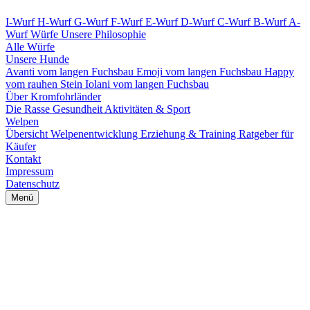
I-Wurf
H-Wurf
G-Wurf
F-Wurf
E-Wurf
D-Wurf
C-Wurf
B-Wurf
A-
Wurf
Würfe
Unsere Philosophie
Alle Würfe
Unsere Hunde
Avanti vom langen Fuchsbau
Emoji vom langen Fuchsbau
Happy
vom rauhen Stein
Iolani vom langen Fuchsbau
Über Kromfohrländer
Die Rasse
Gesundheit
Aktivitäten & Sport
Welpen
Übersicht
Welpenentwicklung
Erziehung & Training
Ratgeber für
Käufer
Kontakt
Impressum
Datenschutz
Menü