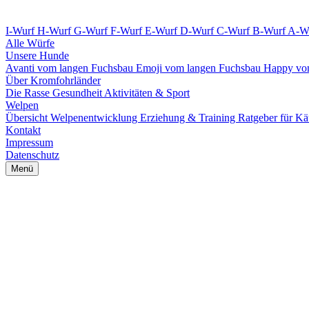
I-Wurf
H-Wurf
G-Wurf
F-Wurf
E-Wurf
D-Wurf
C-Wurf
B-Wurf
A-W
Alle Würfe
Unsere Hunde
Avanti vom langen Fuchsbau
Emoji vom langen Fuchsbau
Happy vo
Über Kromfohrländer
Die Rasse
Gesundheit
Aktivitäten & Sport
Welpen
Übersicht
Welpenentwicklung
Erziehung & Training
Ratgeber für Kä
Kontakt
Impressum
Datenschutz
Menü