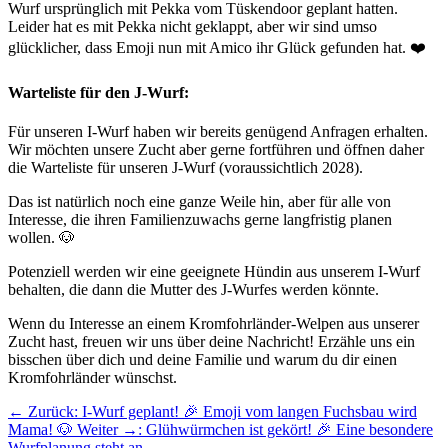
Wurf ursprünglich mit Pekka vom Tüskendoor geplant hatten.
Leider hat es mit Pekka nicht geklappt, aber wir sind umso
glücklicher, dass Emoji nun mit Amico ihr Glück gefunden hat. ❤️
Warteliste für den J-Wurf:
Für unseren I-Wurf haben wir bereits genügend Anfragen erhalten.
Wir möchten unsere Zucht aber gerne fortführen und öffnen daher
die Warteliste für unseren J-Wurf (voraussichtlich 2028).
Das ist natürlich noch eine ganze Weile hin, aber für alle von
Interesse, die ihren Familienzuwachs gerne langfristig planen
wollen. 🐶
Potenziell werden wir eine geeignete Hündin aus unserem I-Wurf
behalten, die dann die Mutter des J-Wurfes werden könnte.
Wenn du Interesse an einem Kromfohrländer-Welpen aus unserer
Zucht hast, freuen wir uns über deine Nachricht! Erzähle uns ein
bisschen über dich und deine Familie und warum du dir einen
Kromfohrländer wünschst.
← Zurück
: I-Wurf geplant! 🎉 Emoji vom langen Fuchsbau wird
Mama! 🐶
Weiter →
: Glühwürmchen ist gekört! 🎉 Eine besondere
Wurfplanung steht an