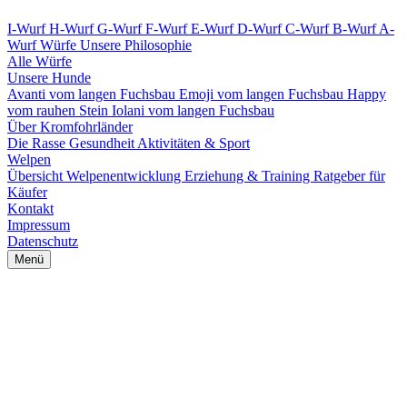
I-Wurf
H-Wurf
G-Wurf
F-Wurf
E-Wurf
D-Wurf
C-Wurf
B-Wurf
A-
Wurf
Würfe
Unsere Philosophie
Alle Würfe
Unsere Hunde
Avanti vom langen Fuchsbau
Emoji vom langen Fuchsbau
Happy
vom rauhen Stein
Iolani vom langen Fuchsbau
Über Kromfohrländer
Die Rasse
Gesundheit
Aktivitäten & Sport
Welpen
Übersicht
Welpenentwicklung
Erziehung & Training
Ratgeber für
Käufer
Kontakt
Impressum
Datenschutz
Menü